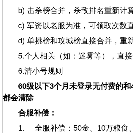
b) 击杀榜合并，杀敌排名重新计
c) 军资以老服为准，可领取次数
d) 单挑榜和攻城榜直接合并，重
5.个人相关（如：迷雾等），直接
6.清小号规则
60
级以下3个月未登录无付费的和
都会清除
合服补偿：
1. 全服补偿：50金、10万粮食、