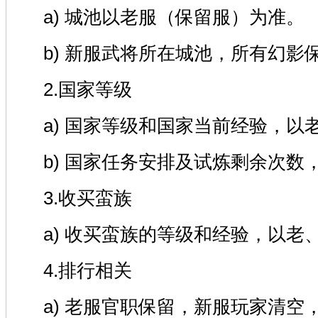
a) 城池以老服（保留服）为准。
b) 新服武将所在城池，所有幻影
2.国家等级
a) 国家等级和国家当前经验，以
b) 国家任务安排及试炼剩余次数
3.收买蛮族
a) 收买蛮族的等级和经验，以老
4.排行相关
a) 老服官职保留，新服玩家清空