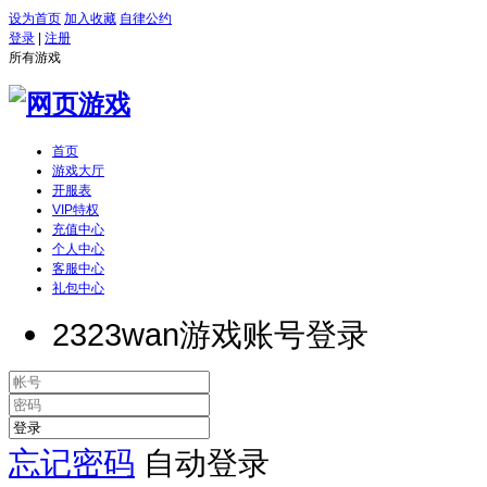
设为首页
加入收藏
自律公约
登录
|
注册
所有游戏
首页
游戏大厅
开服表
VIP特权
充值中心
个人中心
客服中心
礼包中心
2323wan游戏账号登录
忘记密码
自动登录