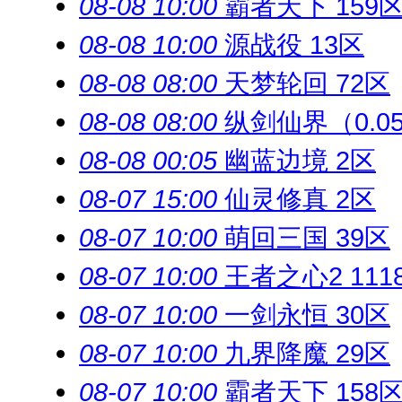
08-08 10:00
霸者天下
159
08-08 10:00
源战役
13区
08-08 08:00
天梦轮回
72区
08-08 08:00
纵剑仙界（0.0
08-08 00:05
幽蓝边境
2区
08-07 15:00
仙灵修真
2区
08-07 10:00
萌回三国
39区
08-07 10:00
王者之心2
111
08-07 10:00
一剑永恒
30区
08-07 10:00
九界降魔
29区
08-07 10:00
霸者天下
158