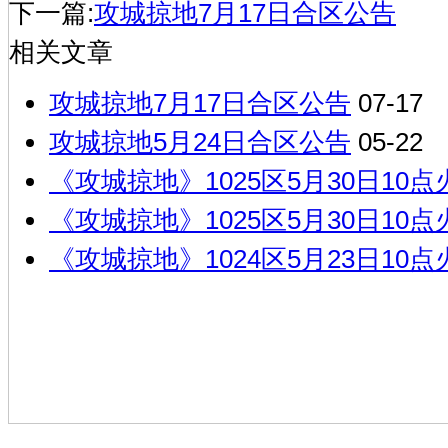
下一篇:
攻城掠地7月17日合区公告
相关文章
攻城掠地7月17日合区公告
07-17
攻城掠地5月24日合区公告
05-22
《攻城掠地》1025区5月30日10
《攻城掠地》1025区5月30日10
《攻城掠地》1024区5月23日10