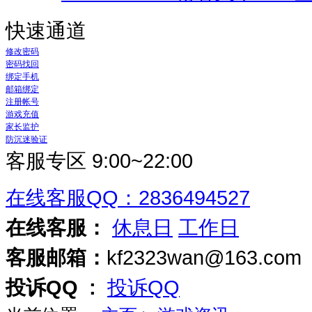
快速通道
修改密码
密码找回
绑定手机
邮箱绑定
注册帐号
游戏充值
家长监护
防沉迷验证
客服专区 9:00~22:00
在线客服QQ：2836494527
在线客服：
休息日
工作日
客服邮箱：
kf2323wan@163.com
投诉QQ :
投诉QQ