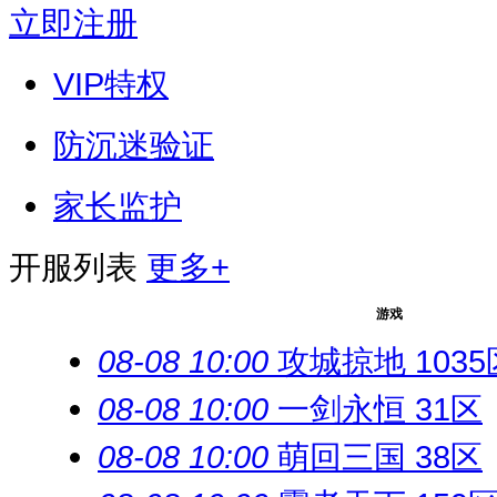
立即注册
VIP特权
防沉迷验证
家长监护
开服列表
更多+
游戏
08-08 10:00
攻城掠地
103
08-08 10:00
一剑永恒
31区
08-08 10:00
萌回三国
38区