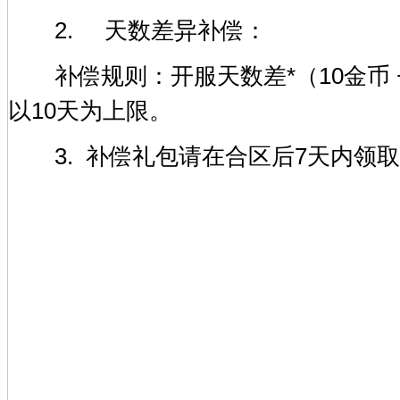
2. 天数差异补偿：
补偿规则：开服天数差*（10金币 + 
以10天为上限。
3. 补偿礼包请在合区后7天内领取‍‍‍‍‍‍‍‍‍‍‍‍‍‍‍‍