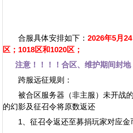
合服具体安排如下：
2026年5月2
区；1018
区和1020区；
注意！！！！合区、维护期间封地
跨服远征规则：
被合区服务器（非主服）未开战的
的幻影及征召令将原数返还
1、征召令返还至募捐玩家对应金