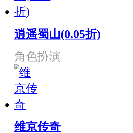
逍遥蜀山(0.05折)
角色扮演
维京传奇