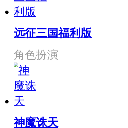
远征三国福利版
角色扮演
神魔诛天