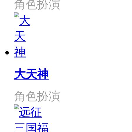
角色扮演
大天神
角色扮演