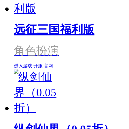
远征三国福利版
角色扮演
进入游戏
开服
官网