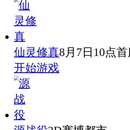
仙灵修真
8月7日10点
开始游戏