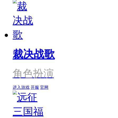
裁决战歌
角色扮演
进入游戏
开服
官网