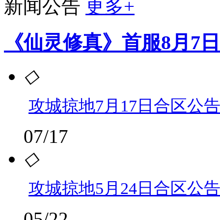
新闻公告
更多+
《仙灵修真》首服8月7日 
◇
攻城掠地7月17日合区公
07/17
◇
攻城掠地5月24日合区公
05/22