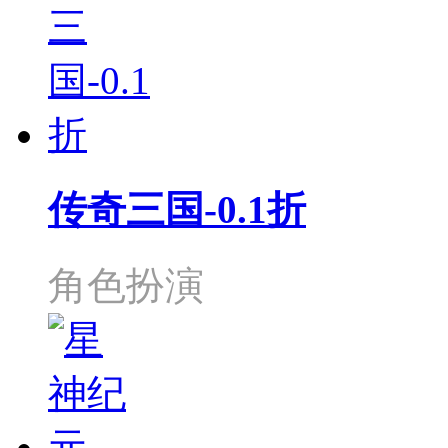
传奇三国-0.1折
角色扮演