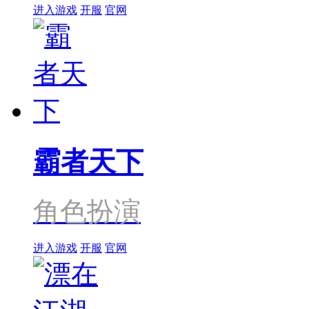
进入游戏
开服
官网
霸者天下
角色扮演
进入游戏
开服
官网