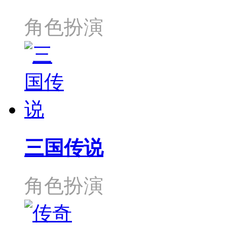
角色扮演
三国传说
角色扮演