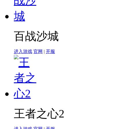
百战沙城
进入游戏
官网
|
开服
王者之心2
进入游戏
官网
|
开服