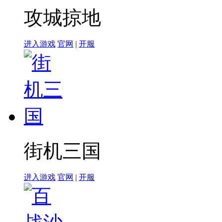
攻城掠地
进入游戏
官网
|
开服
街机三国
进入游戏
官网
|
开服