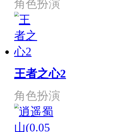
角色扮演
王者之心2
角色扮演