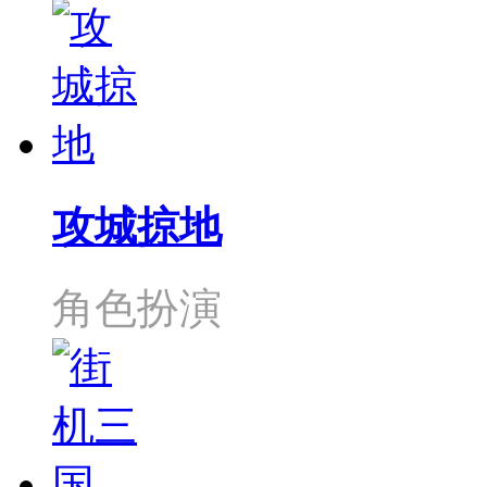
攻城掠地
角色扮演